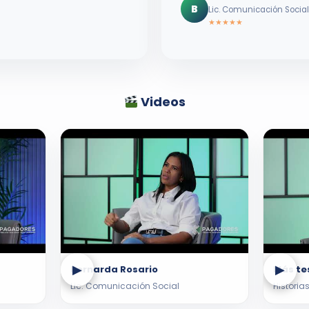
B
Lic. Comunicación Social
★★★★★
Videos
▶
▶
Bernarda Rosario
Más te
Lic. Comunicación Social
Historias