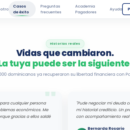
Casos
Preguntas
Academia
otros
Ayuda
P
de éxito
frecuentes
Pagadores
Historias reales
Vidas que cambiaron.
La tuya puede ser la siguiente
,000 dominicanos ya recuperaron su libertad financiera con P
 para cualquier persona
"Pude negociar mi deuda c
problemas económicos. Me
mi historial crediticio. Un p
que gracias a ellos saldé
con acompañamiento real 
Bernarda Rosario